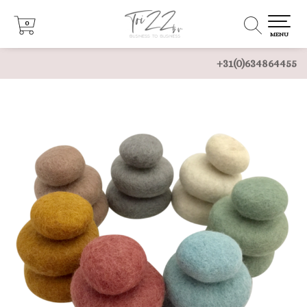
0
0
MENU
+31(0)634864455