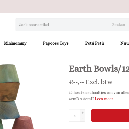
Zoeken
Minimommy
Papoose Toys
Petú Petú
Nuu
Earth Bowls/1
€
--,--
Excl. btw
12 houten schaaltjes om van alle
4cmD x 3cmH
Lees meer
+
-