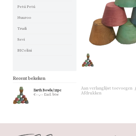
Petú Petú
Nuuroo
Trudi
Sevi
BIColini
Recent bekeken
Aan verlanglijst toevoegen
Earth Bowls/12pc
Afdrukken
€--,-- Excl. btw