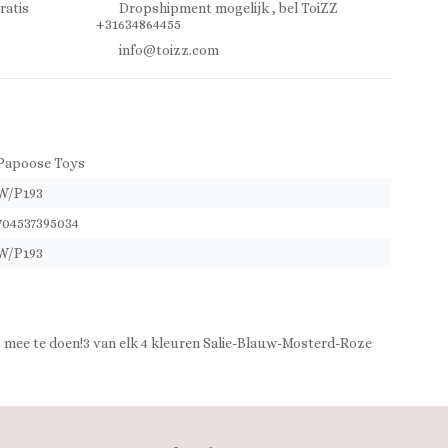
ratis
Dropshipment mogelijk , bel ToiZZ
+31634864455
info@toizz.com
Papoose Toys
W/P193
704537395034
W/P193
s mee te doen!3 van elk 4 kleuren Salie-Blauw-Mosterd-Roze