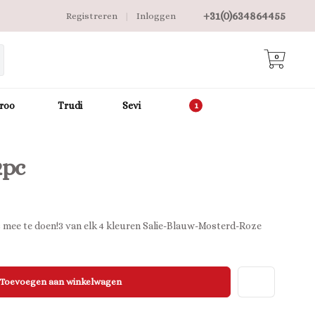
+31(0)634864455
Registreren
|
Inloggen
0
roo
Trudi
Sevi
2pc
s mee te doen!3 van elk 4 kleuren Salie-Blauw-Mosterd-Roze
Toevoegen aan winkelwagen