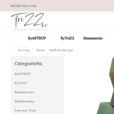
info@toizz.com
ByASTRUP
ByToiZZ
Mamamemo
Ga terug
Home
Earth Bowls/12pc
Categorieën
ByASTRUP
ByToiZZ
Mamamemo
Minimommy
Papoose Toys