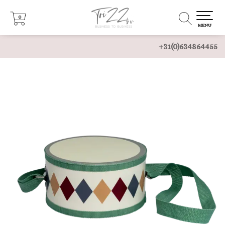
0
0
MENU
+31(0)634864455