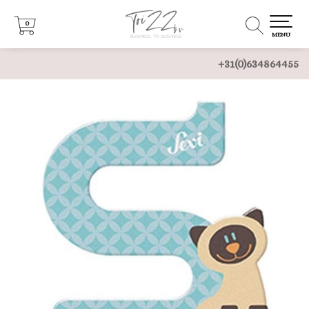
0
0
MENU
+31(0)634864455