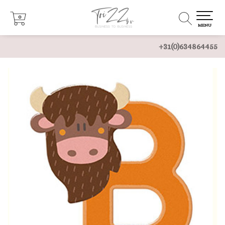
0
0
MENU
+31(0)634864455