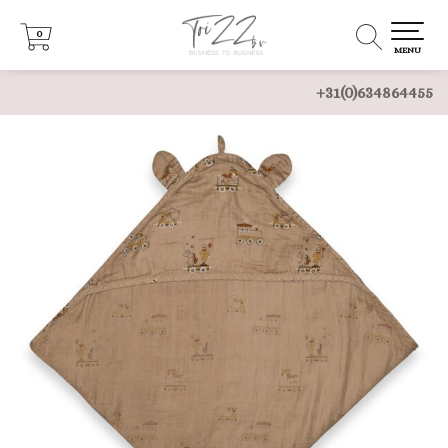
0
0
MENU
+31(0)634864455