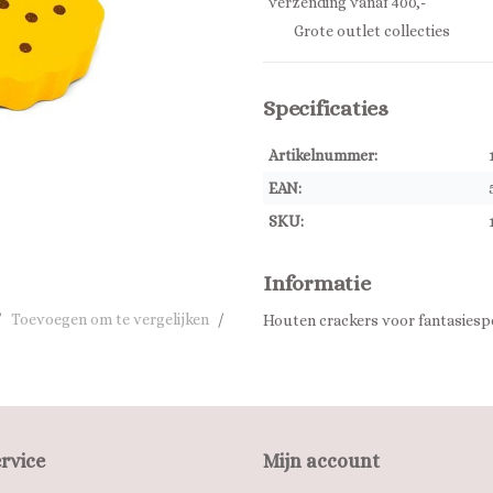
verzending vanaf 400,-
Grote outlet collecties
Specificaties
Artikelnummer:
EAN:
SKU:
Informatie
/
Toevoegen om te vergelijken
/
Houten crackers voor fantasiesp
rvice
Mijn account