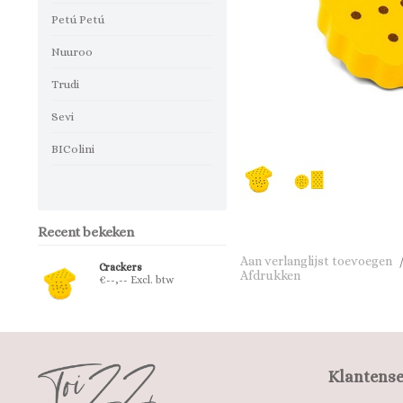
Petú Petú
Nuuroo
Trudi
Sevi
BIColini
Recent bekeken
Aan verlanglijst toevoegen
Crackers
Afdrukken
€--,-- Excl. btw
Klantense