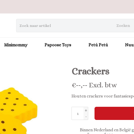
Zoeken
Minimommy
Papoose Toys
Petú Petú
Nuu
Crackers
€
--,--
Excl. btw
Houten crackers voor fantasiesp
+
-
Binnen Nederland en België g