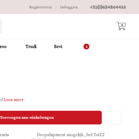
+31(0)634864455
Registreren
|
Inloggen
0
roo
Trudi
Sevi
el
Lees meer
Toevoegen aan winkelwagen
ratis
Dropshipment mogelijk , bel ToiZZ