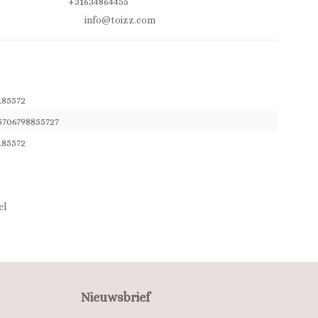
+31634864455
info@toizz.com
185572
5706798855727
185572
el
Nieuwsbrief