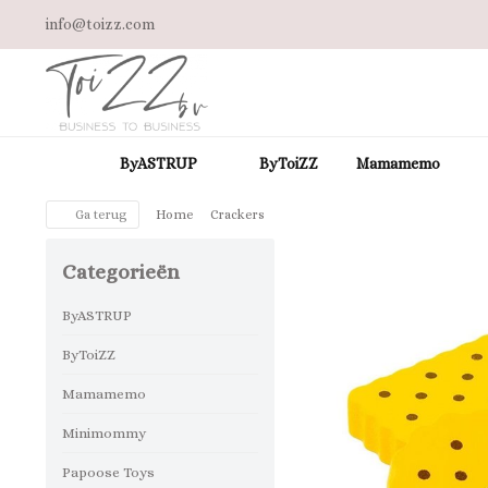
info@toizz.com
ByASTRUP
ByToiZZ
Mamamemo
Ga terug
Home
Crackers
Categorieën
ByASTRUP
ByToiZZ
Mamamemo
Minimommy
Papoose Toys