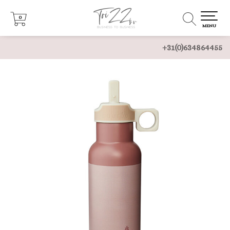
0
0
MENU
+31(0)634864455