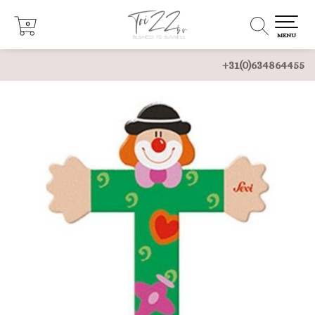
0
0
MENU
+31(0)634864455