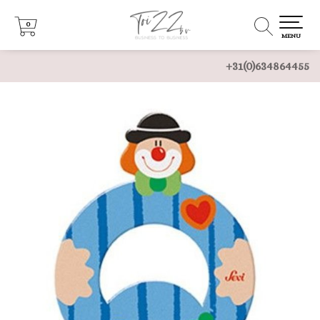
0
0
MENU
+31(0)634864455