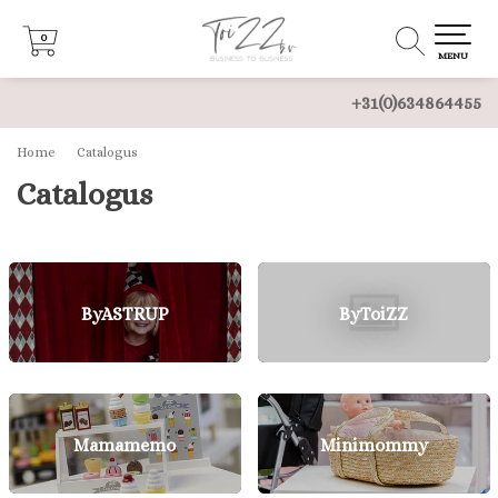
0
0
MENU
+31(0)634864455
Home
Catalogus
Catalogus
ByASTRUP
ByToiZZ
Mamamemo
Minimommy