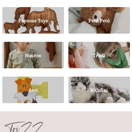
Papoose Toys
Petú Petú
Nuuroo
Trudi
Sevi
BIColini