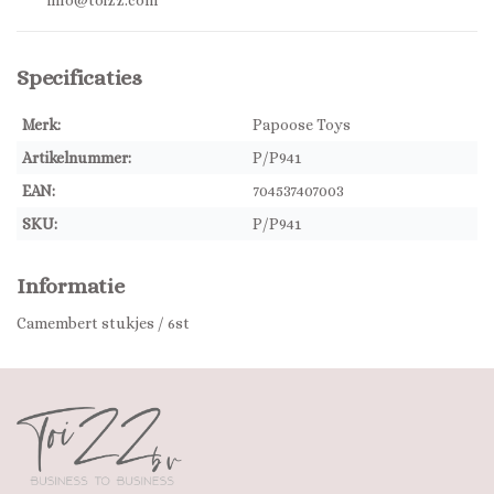
info@toizz.com
Specificaties
Merk:
Papoose Toys
Artikelnummer:
P/P941
EAN:
704537407003
SKU:
P/P941
Informatie
Camembert stukjes / 6st