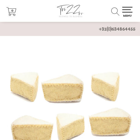
0
0
MENU
+31(0)634864455