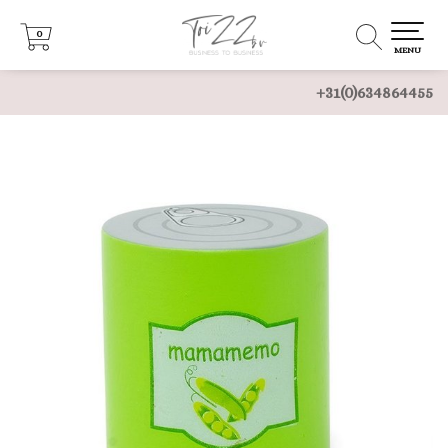
0
0
MENU
+31(0)634864455