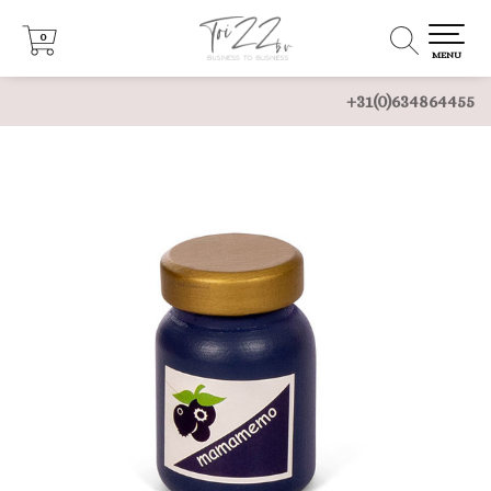
0
0
MENU
+31(0)634864455