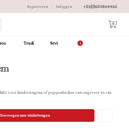
+31(0)634864455
Registreren
|
Inloggen
0
roo
Trudi
Sevi
 cm
chikt voor kinderwagens of poppenbedjes van ongeveer 40 cm.
Toevoegen aan winkelwagen