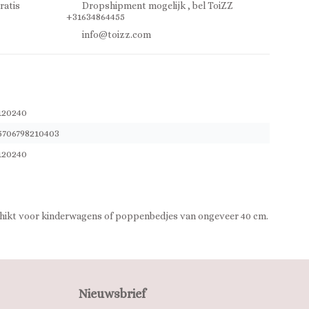
ratis
Dropshipment mogelijk , bel ToiZZ
+31634864455
info@toizz.com
120240
5706798210403
120240
chikt voor kinderwagens of poppenbedjes van ongeveer 40 cm.
Nieuwsbrief