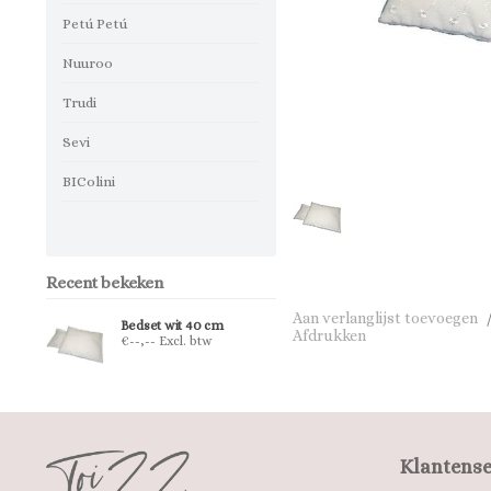
Petú Petú
Nuuroo
Trudi
Sevi
BIColini
Recent bekeken
Aan verlanglijst toevoegen
Bedset wit 40 cm
Afdrukken
€--,-- Excl. btw
Klantense