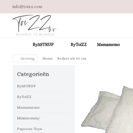
info@toizz.com
ByASTRUP
ByToiZZ
Mamamemo
Ga terug
Home
Bedset wit 40 cm
Categorieën
ByASTRUP
ByToiZZ
Mamamemo
Minimommy
Papoose Toys