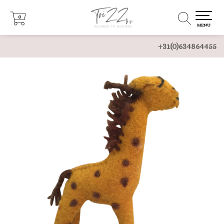
0
0
MENU
+31(0)634864455