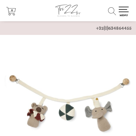
0
0
MENU
+31(0)634864455