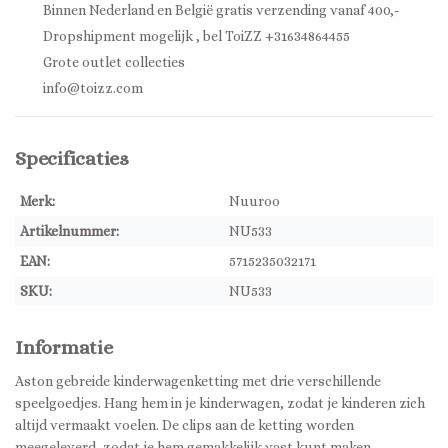
Binnen Nederland en België gratis verzending vanaf 400,-
Dropshipment mogelijk , bel ToiZZ +31634864455
Grote outlet collecties
info@toizz.com
Specificaties
Merk:
Nuuroo
Artikelnummer:
NU533
EAN:
5715235032171
SKU:
NU533
Informatie
Aston gebreide kinderwagenketting met drie verschillende
speelgoedjes. Hang hem in je kinderwagen, zodat je kinderen zich
altijd vermaakt voelen. De clips aan de ketting worden
meegeleverd, zodat je hem gemakkelijk vast kunt maken.