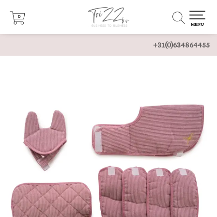
0
0
MENU
+31(0)634864455