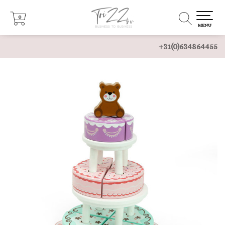
0
0
MENU
+31(0)634864455