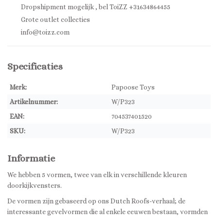
Dropshipment mogelijk , bel ToiZZ +31634864455
Grote outlet collecties
info@toizz.com
Specificaties
Merk:
Papoose Toys
Artikelnummer:
W/P323
EAN:
704537401520
SKU:
W/P323
Informatie
We hebben 5 vormen, twee van elk in verschillende kleuren
doorkijkvensters.
De vormen zijn gebaseerd op ons Dutch Roofs-verhaal; de
interessante gevelvormen die al enkele eeuwen bestaan, vormden